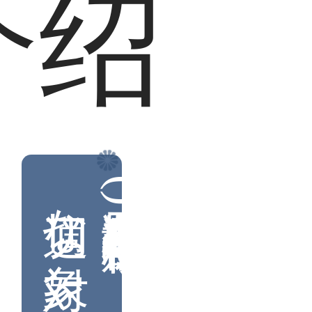
介绍
適切な対象
本科在读及毕业生(专科需特殊审核)
适用对象：