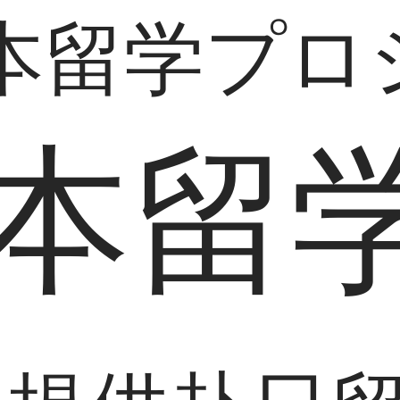
本留学プロ
本留