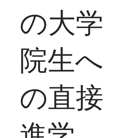
の大学
院生へ
の直接
進学