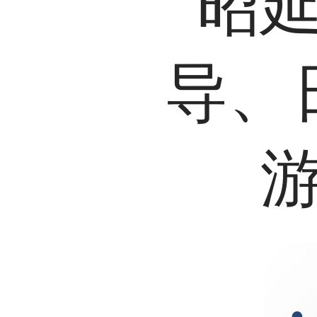
昭
导、
·