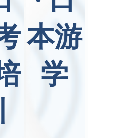
考
本游
培
学
训