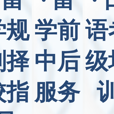
学规
学前
语
划择
中后
级
校指
服务