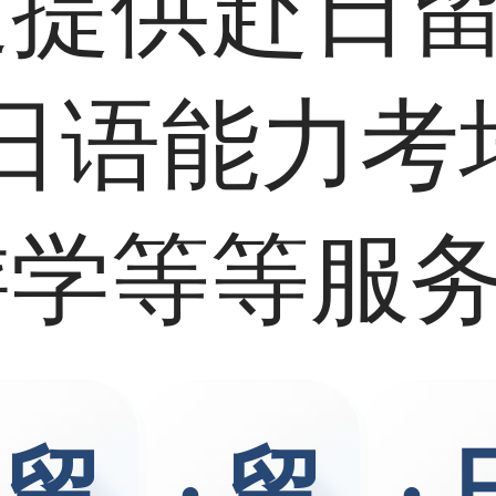
延提供赴日
日语能力考
游学等等服
留
·
留
·