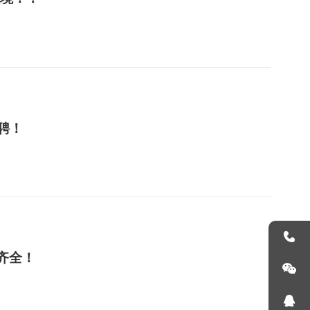
招聘！
险齐全！