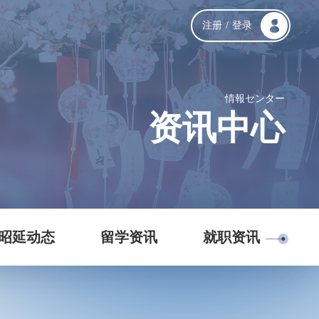
注册
/
登录
情報センター
资讯中心
昭延动态
留学资讯
就职资讯